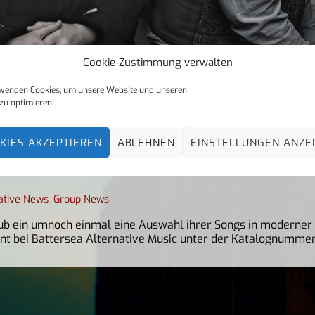
Cookie-Zustimmung verwalten
22
wenden Cookies, um unsere Website und unseren
JUNI
zu optimieren.
2023
KIES AKZEPTIEREN
ABLEHNEN
EINSTELLUNGEN ANZE
e Brücke in die Zukunft
ative News
,
Group News
aub ein umnoch einmal eine Auswahl ihrer Songs in moderner
eint bei Battersea Alternative Music unter der Katalognumme