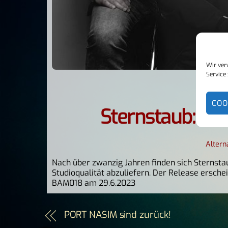
Wir ver
Service 
COO
Sternstaub: Ein
Altern
Nach über zwanzig Jahren finden sich Sternst
Studioqualität abzuliefern. Der Release ersch
BAM018 am 29.6.2023
PORT NASIM sind zurück!