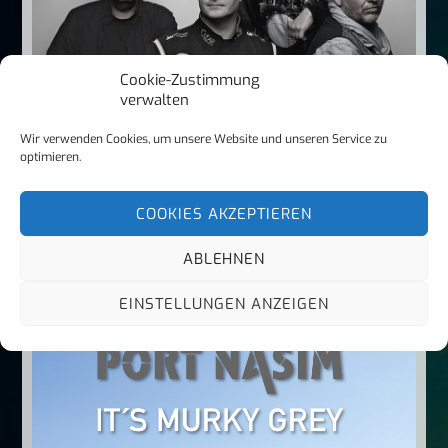
Cookie-Zustimmung
verwalten
Wir verwenden Cookies, um unsere Website und unseren Service zu
optimieren.
COOKIES AKZEPTIEREN
ALTERNATIVE NEWS
,
GROUP NEWS
Sternstaub: Eine Brücke in die Zukunft
ABLEHNEN
EINSTELLUNGEN ANZEIGEN