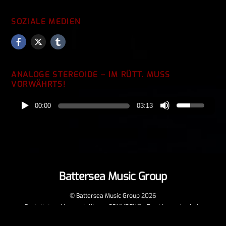
SOZIALE MEDIEN
ANALOGE STEREOIDE – IM RÜTT. MUSS
VORWÄHRTS!
00:00
03:13
Battersea Music Group
Back
To
Top
©
Battersea Music Group
2026
Gestaltet und hergestellt von COMUDEX® - Der Ideenschmiede