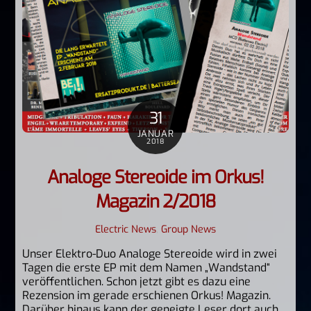
31
JANUAR
2018
Analoge Stereoide im Orkus!
Magazin 2/2018
Electric News
,
Group News
Unser Elektro-Duo Analoge Stereoide wird in zwei
Tagen die erste EP mit dem Namen „Wandstand“
veröffentlichen. Schon jetzt gibt es dazu eine
Rezension im gerade erschienen Orkus! Magazin.
Darüber hinaus kann der geneigte Leser dort auch