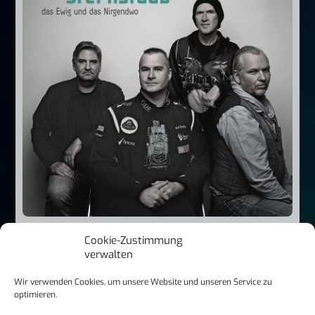
ALTERNATIVE NEWS
,
GROUP NEWS
Cookie-Zustimmung
Sternstaub: Eine Brücke in die Zukunft
verwalten
Wir verwenden Cookies, um unsere Website und unseren Service zu
optimieren.